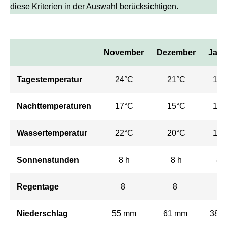
diese Kriterien in der Auswahl berücksichtigen.
November
Dezember
Janu
Tagestemperatur
24°C
21°C
19°
Nachttemperaturen
17°C
15°C
12°
Wassertemperatur
22°C
20°C
18°
Sonnenstunden
8 h
8 h
8 
Regentage
8
8
9
Niederschlag
55 mm
61 mm
38 