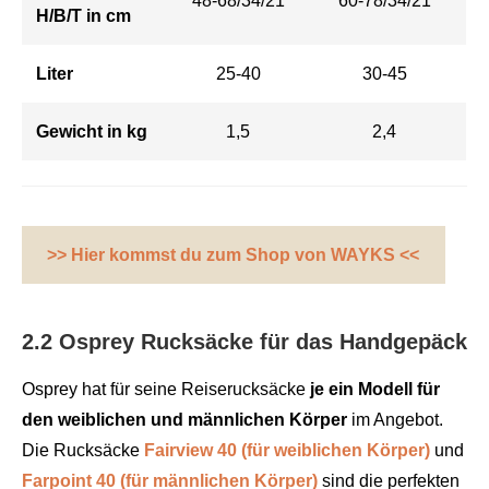
48-68/34/21
60-78/34/21
H/B/T
in cm
Liter
25-40
30-45
Gewicht in kg
1,5
2,4
>> Hier kommst du zum Shop von WAYKS <<
2.2 Osprey Rucksäcke für das Handgepäck
Osprey hat für seine Reiserucksäcke
je ein Modell für
den weiblichen und männlichen Körper
im Angebot.
Die Rucksäcke
Fairview 40 (für weiblichen Körper)
und
Farpoint 40 (für männlichen Körper)
sind die perfekten