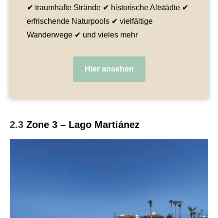
✔ traumhafte Strände ✔ historische Altstädte ✔
erfrischende Naturpools ✔ vielfältige
Wanderwege ✔ und vieles mehr
Hier ansehen
2.3
Zone 3 – Lago Martiánez